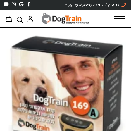
לייעוץ/הזמנה 055-9825089