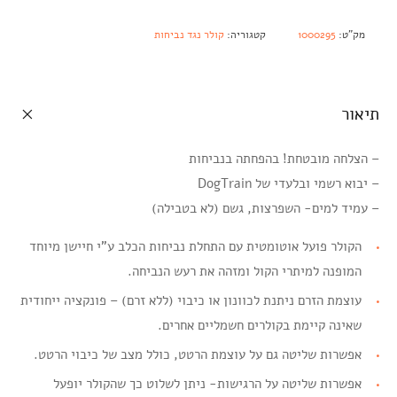
מק"ט:
1000295
קטגוריה:
קולר נגד נביחות
תיאור
– הצלחה מובטחת! בהפחתה בנביחות
– יבוא רשמי ובלעדי של DogTrain
– עמיד למים- השפרצות, גשם (לא בטבילה)
הקולר פועל אוטומטית עם התחלת נביחות הכלב ע"י חיישן מיוחד
המופנה למיתרי הקול ומזהה את רעש הנביחה.
עוצמת הזרם ניתנת לכוונון או כיבוי (ללא זרם) – פונקציה ייחודית
שאינה קיימת בקולרים חשמליים אחרים.
אפשרות שליטה גם על עוצמת הרטט, כולל מצב של כיבוי הרטט.
אפשרות שליטה על הרגישות- ניתן לשלוט כך שהקולר יופעל