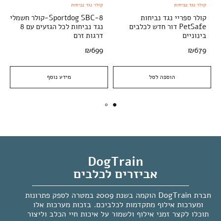
קולר נגד נביחות
קולר נגד נביחות
קולר ספריי נגד נביחות
Sportdog SBC-8-קולר חשמלי
PetSafe דור חדש לכלבים
נגד נביחות לכל הגזעים עם 8
בינוניים
דרגות זרם
₪
699
₪
679
הוספה לסל
מידע נוסף
DogTrain
אביזרים לכלבים
חברת DogTrain הוקמה בשנת 2009 במטרה לספק פתרונות
ומערכות אילוף מתקדמות לכלביכם. בזכות מערכות אלו
תוכלו לקצר זמני אילוף ולשמור על איכות חיי הכלב וליצור