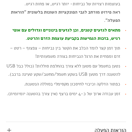
בעוצמות רצויות של נביחות- יותר רגיש, או פחות רגיש.
ראה פירוט מורחב לגבי הפונקציות השונות בלשונית "הוראות
הפעלה".
מתאים לגזעים קטנים, וכן לגזעים בינוניים וגדולים עם אופי
רגיש, בזכות הגמישות בקביעת עוצמת הזרם והרטט.
תוך זמן קצר לומד הכלב את הקשר בין נביחות – צפצוף – רטט –
זרם ומפחית את הרגל הנביחות בצורה משמעותית!
נטען בחשמל עם מטען ללא צורך בהחלפת סוללות! (כולל כבל USB
להטענה דרך מטען USB בשקע חשמל/מחשב/שקע טעינה ברכב).
כפתור הדלקה וכיבוי לחיסכון מקסימלי בסוללה הנטענת.
זמן עבודה ארוך של כ-4 ימים ברצף (אין צורך בהטענה יומיומית).
הוראות הפעלה