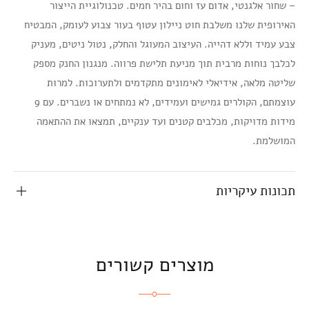
– שחור אלגנטי, אדום עז וחום בהיר חמים. טכנולוגיית הייצור
האירופית שלנו משלבת חוט ניילון עטוף בעור צבוע לעומק, המבטיח
צבע עמיד וללא דהייה. העיצוב המעוגל והחלק, נטול ניטים, מעניק
לכלבך נוחות מרבית תוך מניעת תלישת פרווה. מנגנון החנק מספק
שליטה מלאה, אידיאלי לאימונים מתקדמים ולתערוכות. למרות
עוצמתם, הקולרים גמישים ועמידים, לא נמתחים או נשברים. עם 9
מידות מדויקות, מכלבים קטנים ועד ענקיים, תמצאו את ההתאמה
המושלמת.
תכונות עיקריות
מוצרים קשורים