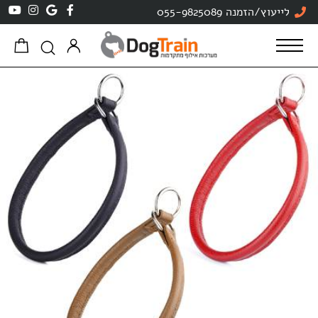
לייעוץ/הזמנה 055-9825089