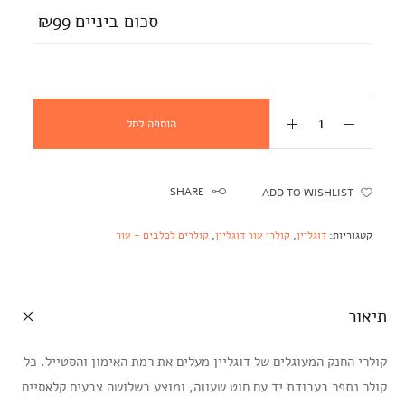
סכום ביניים
₪99
הוספה לסל
SHARE
ADD TO WISHLIST
קטגוריות:
דוגליין
,
קולרי עור דוגליין
,
קולרים לכלבים - עור
תיאור
קולרי החנק המעוגלים של דוגליין מעלים את רמת האימון והסטייל. כל
קולר נתפר בעבודת יד עם חוט שעווה, ומוצע בשלושה צבעים קלאסיים