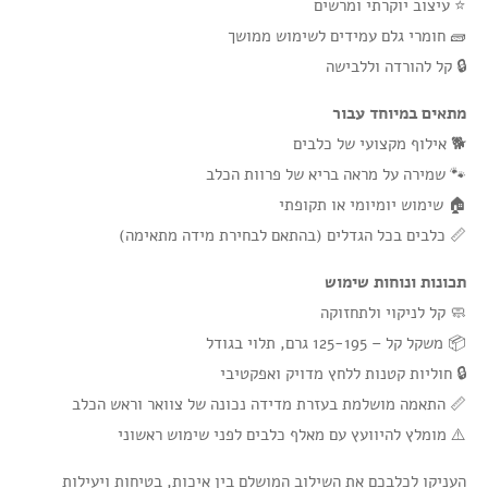
⭐ עיצוב יוקרתי ומרשים
🧱 חומרי גלם עמידים לשימוש ממושך
🔒 קל להורדה וללבישה
מתאים במיוחד עבור
🐕 אילוף מקצועי של כלבים
🐾 שמירה על מראה בריא של פרוות הכלב
🏠 שימוש יומיומי או תקופתי
📏 כלבים בכל הגדלים (בהתאם לבחירת מידה מתאימה)
תכונות ונוחות שימוש
🧼 קל לניקוי ולתחזוקה
📦 משקל קל – 125-195 גרם, תלוי בגודל
🔒 חוליות קטנות ללחץ מדויק ואפקטיבי
📏 התאמה מושלמת בעזרת מדידה נכונה של צוואר וראש הכלב
⚠️ מומלץ להיוועץ עם מאלף כלבים לפני שימוש ראשוני
העניקו לכלבכם את השילוב המושלם בין איכות, בטיחות ויעילות