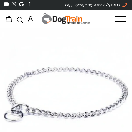
לייעוץ/הזמנה 055-9825089