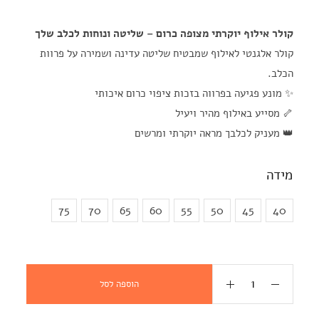
קולר אילוף יוקרתי מצופה כרום – שליטה ונוחות לכלב שלך
קולר אלגנטי לאילוף שמבטיח שליטה עדינה ושמירה על פרוות
הכלב.
✨ מונע פגיעה בפרווה בזכות ציפוי כרום איכותי
🦴 מסייע באילוף מהיר ויעיל
👑 מעניק לכלבך מראה יוקרתי ומרשים
מידה
75
70
65
60
55
50
45
40
הוספה לסל