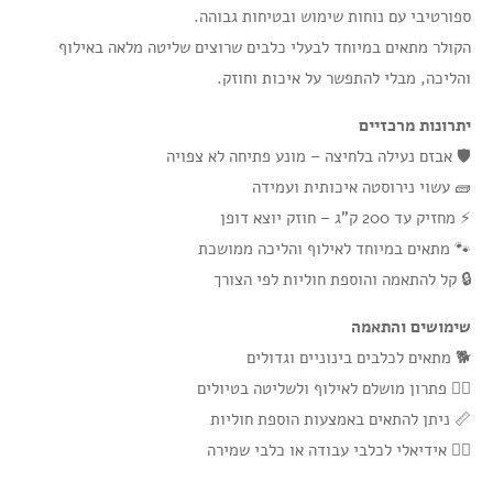
ספורטיבי עם נוחות שימוש ובטיחות גבוהה.
הקולר מתאים במיוחד לבעלי כלבים שרוצים שליטה מלאה באילוף
והליכה, מבלי להתפשר על איכות וחוזק.
יתרונות מרכזיים
🛡️ אבזם נעילה בלחיצה – מונע פתיחה לא צפויה
🧱 עשוי נירוסטה איכותית ועמידה
⚡ מחזיק עד 200 ק"ג – חוזק יוצא דופן
🐾 מתאים במיוחד לאילוף והליכה ממושכת
🔒 קל להתאמה והוספת חוליות לפי הצורך
שימושים והתאמה
🐕 מתאים לכלבים בינוניים וגדולים
🏃‍♂️ פתרון מושלם לאילוף ולשליטה בטיולים
📏 ניתן להתאים באמצעות הוספת חוליות
🚶‍♂️ אידיאלי לכלבי עבודה או כלבי שמירה