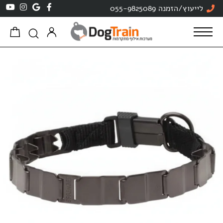
לייעוץ/הזמנה 055-9825089