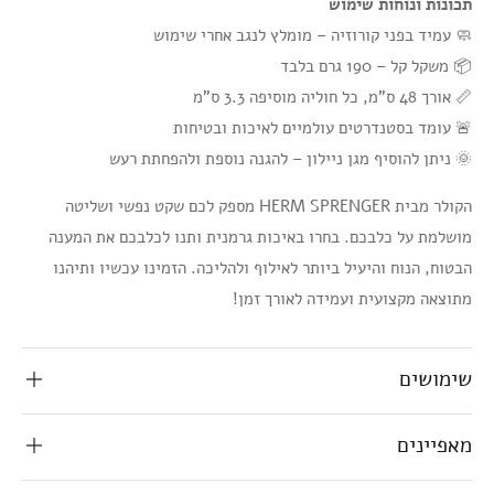
תכונות ונוחות שימוש
🧼 עמיד בפני קורוזיה – מומלץ לנגב אחרי שימוש
📦 משקל קל – 190 גרם בלבד
📏 אורך 48 ס"מ, כל חוליה מוסיפה 3.3 ס"מ
🚨 עומד בסטנדרטים עולמיים לאיכות ובטיחות
🌞 ניתן להוסיף מגן ניילון – להגנה נוספת ולהפחתת רעש
הקולר מבית HERM SPRENGER מספק לכם שקט נפשי ושליטה
מושלמת על כלבכם. בחרו באיכות גרמנית ותנו לכלבכם את המענה
הבטוח, הנוח והיעיל ביותר לאילוף ולהליכה. הזמינו עכשיו ותיהנו
מתוצאה מקצועית ועמידה לאורך זמן!
שימושים
מאפיינים