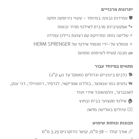
יתרונות מרכזיים
🛡️ עמידות גבוהה במיוחד – עשוי נירוסטה חזקה
🐾 אפקטיביות מרבית לאילוף מהיר ובטוח
⚡ שליטה נוחה ומדויקת עם רצועת ניילון עמידה
⭐ מומלץ על-ידי מומחי אילוף של HERM SPRENGER
🧱 מבנה קשיח לשימוש ממושך
מתאים במיוחד עבור
🐕 כלבים בינוניים וגדולים (משקל עד 40 ק"ג)
🦮 גזעים כמו שנאוצר, בולדוג אמריקאי, לנדסיר, רוטווילר, דני ענק,
לאונברגר, וולפהאונד אירי ועוד
🏠 אילוף מקצועי בבית ובחוץ
🚶‍♂️ טיולים בשליטה מלאה
תכונות ונוחות שימוש
📏 אורך קולר – 58 ס"מ, קוטר הדוקרנים 3.25 מ"מ