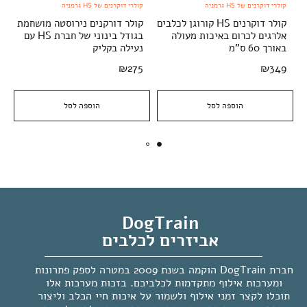
קולרי דוקרנים של HS גרמניה
קולרי דוקרנים של HS גרמניה
קולר דוקרנים HS קורוגן לכלבים
קולר דורקנים נירוסטה מושחמת
אלרגים לכרום באיכות מעולה
בגודל בינוני של חברת HS עם
באורך 60 ס"מ
נעילה בקליק
₪
275
₪
349
הוספה לסל
הוספה לסל
DogTrain
אביזרים לכלבים
חברת DogTrain הוקמה בשנת 2009 במטרה לספק פתרונות
ומערכות אילוף מתקדמות לכלביכם. בזכות מערכות אלו
תוכלו לקצר זמני אילוף ולשמור על איכות חיי הכלב וליצור