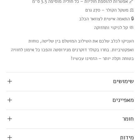
🔗 אפשרות להוספת חוליות – כל חוליה מוסיפה 3.5 ס"מ
⚖️ משקל הקולר – 270 גרם
🔒 התאמה אישית לצוואר הכלב
🧼 קל לניקוי ותחזוקה
העניקו לכלב שלכם את השילוב המושלם בין שליטה, נוחות
ואפקטיביות. בחרו בקולר דוקרנים מנירוסטה והפכו כל אימון לחוויה
בטוחה וקלה יותר – הזמינו עכשיו!
שימושים
מאפיינים
חומר
מידות