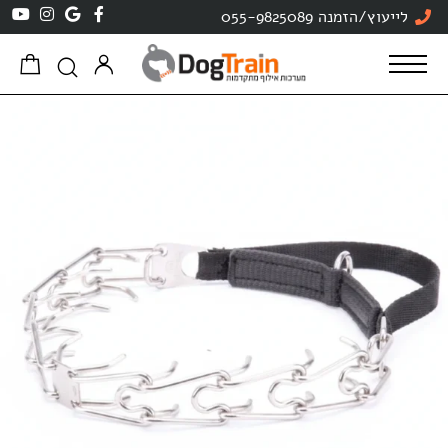
לייעוץ/הזמנה 055-9825089