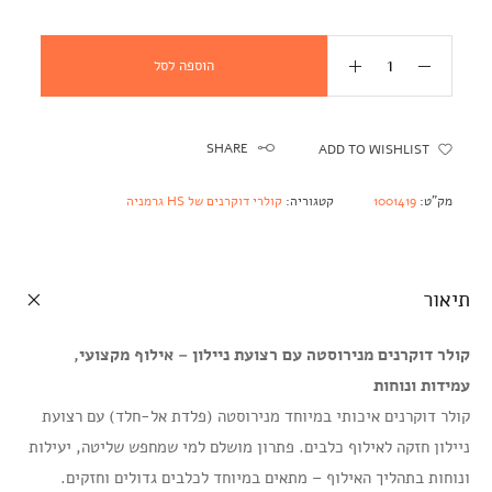
הוספה לסל
SHARE
ADD TO WISHLIST
מק"ט:
1001419
קטגוריה:
קולרי דוקרנים של HS גרמניה
תיאור
קולר דוקרנים מנירוסטה עם רצועת ניילון – אילוף מקצועי,
עמידות ונוחות
קולר דוקרנים איכותי במיוחד מנירוסטה (פלדת אל-חלד) עם רצועת
ניילון חזקה לאילוף כלבים. פתרון מושלם למי שמחפש שליטה, יעילות
ונוחות בתהליך האילוף – מתאים במיוחד לכלבים גדולים וחזקים.