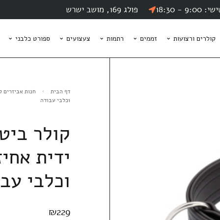
9 - 18:30
פולג 169, מושב ישרש
קולרים ורצועות
זממים
רתמות
צעצועים
ספורט כלבני
דף הבית
חנות אביזרים ל
וכלבי עבודה
קולר ביט
ידית אחיז
וכלבי עב
₪
229