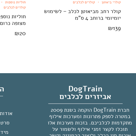
קולרי ביאוטן
קולרים לכלבים
חוליות נוספות
קולרים לכלבים
קולר רחב מביאוטן לכלב – לשימוש
יומיומי ברוחב 4 ס"מ
מצופה כרום בקוט
₪
139
₪
20
DogTrain
הח
אביזרים לכלבים
חברת DogTrain הוקמה בשנת 2009
אודות ogTrain
במטרה לספק פתרונות ומערכות אילוף
מתקדמות לכלביכם. בזכות מערכות אלו
סרטו
תוכלו לקצר זמני אילוף ולשמור על
מידע
איכות חיי הכלב וליצור הרמוניה וקשר