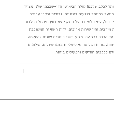
ותר לכלב שלכם! קולר הביאוטן הדו-שכבתי שלנו מצויד
מיועד במיוחד לגזעים בינוניים-גדולים וכלבי עבודה.
 כפול, עמיד למים ובעל חוזק יוצא דופן. פרזול מפלדת
מירבית וחיי שירות ארוכים. ידית האחיזה המשולבת
ל הכלב בכל עת. מגיע בשני רוחבים שונים להתאמה
ות, נוחות ושליטה מקסימליות בזמן טיולים, אילופים
לם לכלבים החזקים והפעילים ביותר.