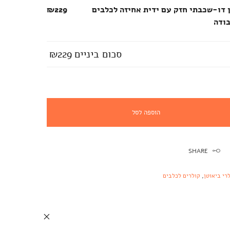
 דו-שכבתי חזק עם ידית אחיזה לכלבים
₪229
בודה
סכום ביניים
₪229
הוספה לסל
SHARE
רי ביאוטן
,
קולרים לכלבים