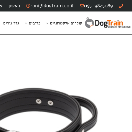
055-9825089
roni@dogtrain.co.il
ראשון - שישי: :00
קולרים אלקטרוניים
כלובים
גדר גורים