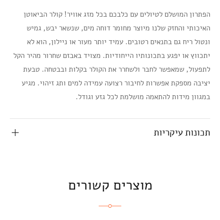
הפתרון המושלם לטיולים עם כלבכם בכל מזג אוויר! קולר הביאוטן
האיכותי והחזק שלנו מיוצר מחומר דוחה מים, שנשאר יבש, גמיש
ונטול ריח גם בתנאים רטובים. עמיד יותר מעור או ניילון, הוא לא
יתכווץ או יפגע בתכונותיו הייחודיות. מצויד באבזם שחרור מהיר הקל
לתפעול, שמאפשר לחבר ולשחרר את הקולר בקלות ובבטחה. טבעת
יציבה מספקת אפשרות לחיבור רצועה עמידה למים ותג זיהוי. מגיע
במגוון מידות להתאמה מושלמת לכל גזע וגודל.
תכונות עיקריות
מוצרים קשורים