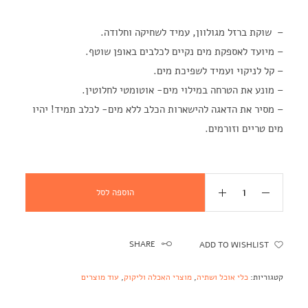
– שוקת ברזל מגולוון, עמיד לשחיקה וחלודה.
– מיועד לאספקת מים נקיים לכלבים באופן שוטף.
– קל לניקוי ועמיד לשפיכת מים.
– מונע את הטרחה במילוי מים- אוטומטי לחלוטין.
– מסיר את הדאגה להישארות הכלב ללא מים- לכלב תמיד! יהיו
מים טריים וזורמים.
הוספה לסל
SHARE
ADD TO WISHLIST
קטגוריות:
כלי אוכל ושתיה
,
מוצרי האכלה וליקוק
,
עוד מוצרים