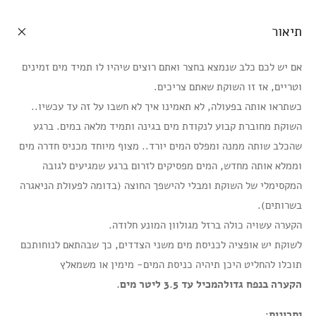
תיאור
אם יש לכם כלב שנמצא בחצר ואתם רוצים שיהיו לו תמיד מים זמינים
וטריים, אז זו השוקת שאתם צריכים.
כשתראו אותה בפעולה, לא תאמינו איך לא חשבו על זה עד עכשיו..
השוקת מחוברת קבוע לנקודת מים בגינה ותמיד מלאה במים. ברגע
שהכלב שותה ממנה ומפלס המים יורד.. מצוף מיוחד מכניס חדרה מים
וממלא אותה מחדש, המים מפסיקים לזרום ברגע שמגיעים לגובה
המקסימלי של השוקת ומבלי להישפך החוצה (בדומה לפעולת הניאגרה
בשרותים).
הקערה עשויה כולה ברזל מגולוון המונע חלודה.
לשוקת יש אופציה לכניסת מים משני הצדדים, כך שבהתאם לנוחותכם
תוכלו להחליט היכן תיהיה כניסת המים- מימין או משמאלץ
הקערה בנפח גדולהמכיל עד 3.5 ליטר מים.
יתרונות: