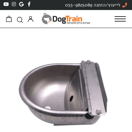
לייעוץ/הזמנה 055-9825089