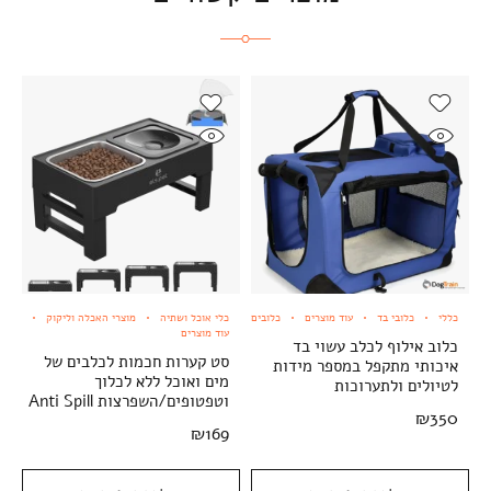
כללי
כלובי בד
עוד מוצרים
כלובים
כלי אוכל ושתיה
מוצרי האכלה וליקוק
עוד מוצרים
כלוב אילוף לכלב עשוי בד
סט קערות חכמות לכלבים של
איכותי מתקפל במספר מידות
מים ואוכל ללא לכלוך
לטיולים ולתערוכות
וטפטופים/השפרצות Anti Spill
₪
350
₪
169