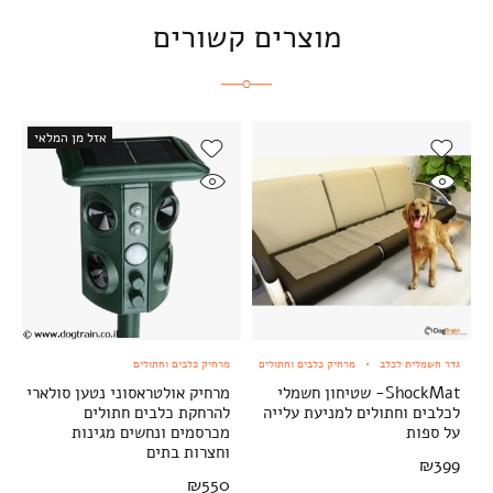
מוצרים קשורים
אזל מן המלאי
גדר חשמלית לכלב
מרחיק כלבים וחתולים
מרחיק כלבים וחתולים
ShockMat- שטיחון חשמלי
מרחיק אולטראסוני נטען סולארי
לכלבים וחתולים למניעת עלייה
להרחקת כלבים חתולים
על ספות
מכרסמים ונחשים מגינות
וחצרות בתים
₪
399
₪
550