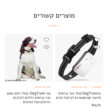
מוצרים קשורים
מומלצים
קולר נגד נביחות
קולר נגד נביחות
DogTrain10 קולר נגד נביחות
DogTrain-55-קולר רטט נטען
חדשני עם אפשרות לביטול הזרם
נגד נביחות ויללות לכלבים
רגישים מכל הגזעים
₪
475