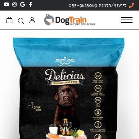
לייעוץ/הזמנה 055-9825089