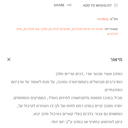
SHARE
ADD TO WISHLIST
מק"ט:
1001629
קטגוריות:
חטיפי פרימיום לכלבים
,
חטיפים לכלבים
,
מזון יבש לכלבים
,
מזון
לכלבים
תיאור
המזון עשוי מבשר טרי ,דגים טריים וחלב
המרכיבים מבושלים בטמפרטורה נמוכה, על מנת לשמור על ערכיהם
התזונתיים.
מכיל בתוכו תוספת גלוקוזאמין לחיזוק השלד, המפרקים והסחוסים.
יתרה ממכך קיים במזון רמת לחות של 17.3% העוזרת לעיכול קל,
המתאים גם עבור כלבים בעלי קשיים בעיכול מזון יבש.
ניתן לשימוש כחטיף או כמזון ע”ב יום יומי.