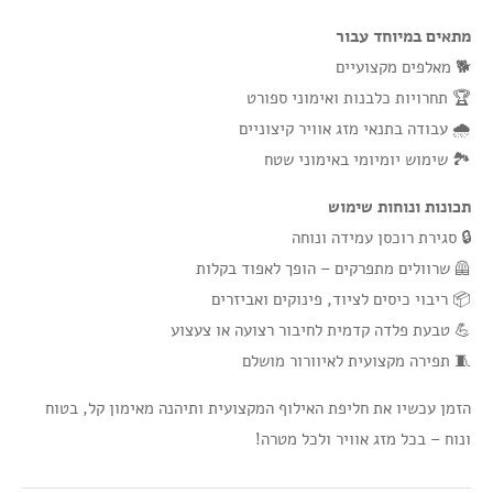
מתאים במיוחד עבור
🐕 מאלפים מקצועיים
🏆 תחרויות כלבנות ואימוני ספורט
🌧️ עבודה בתנאי מזג אוויר קיצוניים
🏞️ שימוש יומיומי באימוני שטח
תכונות ונוחות שימוש
🔒 סגירת רוכסן עמידה ונוחה
🦺 שרוולים מתפרקים – הופך לאפוד בקלות
📦 ריבוי כיסים לציוד, פינוקים ואביזרים
💪 טבעת פלדה קדמית לחיבור רצועה או צעצוע
🧵 תפירה מקצועית לאיוורור מושלם
הזמן עכשיו את חליפת האילוף המקצועית ותיהנה מאימון קל, בטוח
ונוח – בכל מזג אוויר ולכל מטרה!