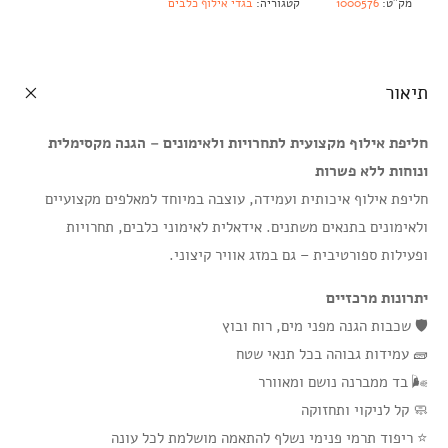
מק"ט:
1000576
קטגוריה:
בגדי אילוף כלבים
תיאור
חליפת אילוף מקצועית לתחרויות ולאימונים – הגנה מקסימלית
ונוחות ללא פשרות
חליפת אילוף איכותית ועמידה, עוצבה במיוחד למאלפים מקצועיים
ולאימונים בתנאים משתנים. אידאלית לאימוני כלבים, תחרויות
ופעילות ספורטיבית – גם במזג אוויר קיצוני.
יתרונות מרכזיים
🛡️ שכבות הגנה מפני מים, רוח ובוץ
🧱 עמידות גבוהה בכל תנאי שטח
🌬️ בד ממברנה נושם ומאוורר
🧼 קל לניקוי ותחזוקה
⭐ ריפוד תרמי פנימי נשלף להתאמה מושלמת לכל עונה