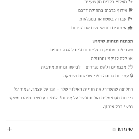
🐾 מאלפי כלבים מקצועיים
🐕 אילוף כלבים בתחילת דרכם
🏞️ עבודה בשטח או במכלאות
🌧️ אימונים בתנאי גשם או רטיבות
תכונות ונוחות שימוש
🧱 ריפוד מחוזק ברגליים ובחזית להגנה נוספת
🧼 קלה לניקוי ותחזוקה
📦 מכנסיים וג'קט נפרדים – לבישה ונוחות מירבית
🔒 עמידות גבוהה בפני שריטות ושחיקה
החליפה שתשדרג את חוויית האילוף שלך – הגן על עצמך, שמור על
ניידות מקסימלית ואל תתפשר על איכות! הזמינו עכשיו ותיהנו משקט
נפשי בכל אימון.
שימושים