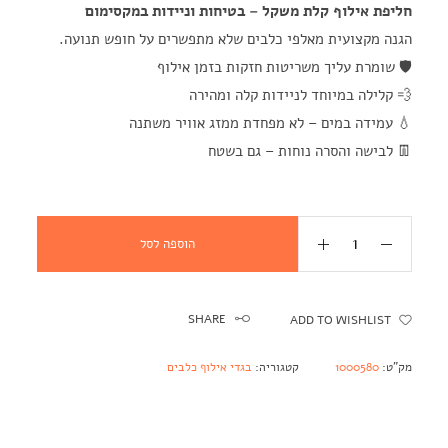
חליפת אילוף קלת משקל – בטיחות וניידות במקסימום
הגנה מקצועית מאלפי כלבים שלא מתפשרים על חופש תנועה.
🛡️ שומרת עליך משריטות חזקות בזמן אילוף
💨 קלילה במיוחד לניידות קלה ומהירה
💧 עמידה במים – לא מפחדת ממזג אוויר משתנה
👖 לבישה והסרה נוחות – גם בשטח
הוספה לסל
SHARE
ADD TO WISHLIST
מק"ט:
1000580
קטגוריה:
בגדי אילוף כלבים