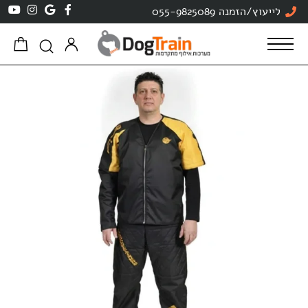
לייעוץ/הזמנה 055-9825089