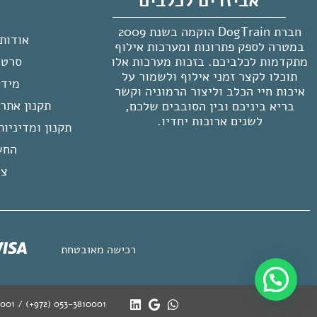
אביזרים לכלבים
חברת DogTrain הוקמה בשנת 2009
אודות ogTrain
במטרה לספק פתרונות ומערכות אילוף
מתקדמות לכלביכם. בזכות מערכות אלו
סרטו
תוכלו לקצר זמני אילוף ולשמור על
מידע
איכות חיי הכלב וליצור הרמוניה וקשר
תקנון אתר 
בריא ביניכם ובין הסובבים שלכם,
לשנים ארוכות יחדיו.
תקנון ומדיניו
החש
צו
רכישה מאובטחת
10001 / (+972) 053-3810001