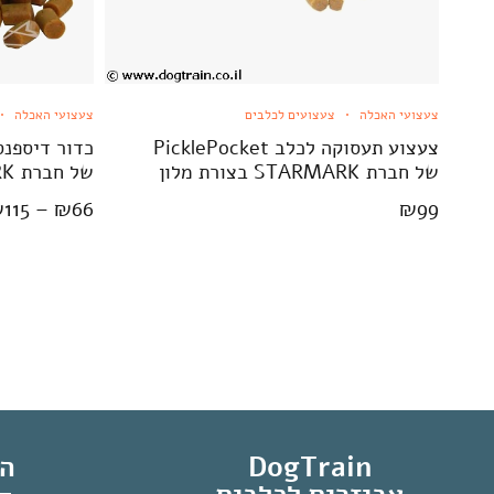
צעצועי האכלה
צעצועים לכלבים
צעצועי האכלה
צעצוע תעסוקה לכלב PicklePocket
של חברת STARMARK בצורת מלון
של חברת STARMARK
₪
115
–
₪
66
₪
99
DogTrain
הח