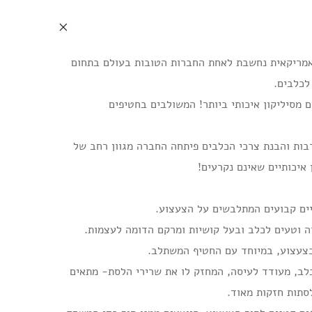
ת STARMARK האמריקאית נחשבת לאחת החברות הטובות בעולם בתחום
לכלבים.
מסיליקון איכותי ביותר! המשולבים בחטיפים
רבות והבנת צרכי הכלבים פיתחה החברה מגוון רחב של
 איכותיים שאינם נקרעים!
ים קבועים המתלבשים על הצעצוע.
 וטעים לכלב ובעל קושיות ומרקם הדומה לעצמות.
בצעצוע, במיוחד עם החטיף המשתלב.
לב, מעודד לעיסה, המחזק לו את שרירי הלסת- מתאים
סתות חזקות מאוד.