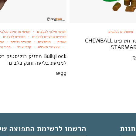
צעצועים לכלבים
חטיפי אילוף לכלבים
חטיפי פרימיום לכלבי
חטיפים טבעיים לכלבים
חטיפים לכלבים
כדור דיספנסר חטיפים CHEWBALL
ושתיה
מומלצים
מוצרים נלווים
עוד
צעצועי האכלה
קרני אייל
קרני אי
BullyLock מחזיק בוליסטיק 
למניעת בליעה וחנק כלבים
₪
99
נות
הרשמו לרשימת התפוצה של