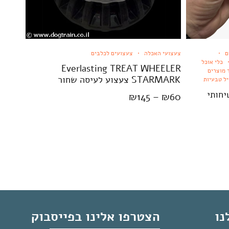
ם
צעצועי האכלה
צעצועים לכלבים
כלי אוכל
Everlasting TREAT WHEELER
 מוצרים
STARMARK צעצוע לעיסה שחור
יל טבעיות
בטיחותי
₪
145
–
₪
60
נו
הצטרפו אלינו בפייסבוק