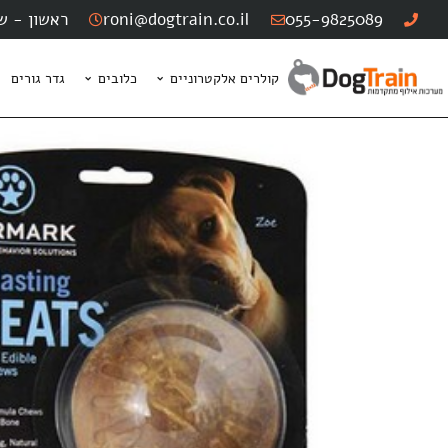
055-9825089
roni@dogtrain.co.il
ראשון - שישי: :00
קולרים אלקטרוניים
כלובים
גדר גורים