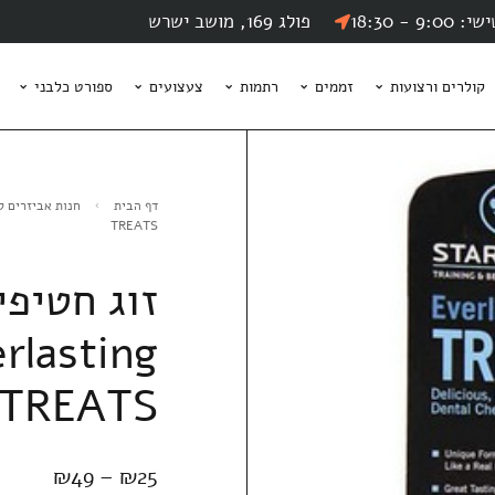
9 - 18:30
פולג 169, מושב ישרש
קולרים ורצועות
זממים
רתמות
צעצועים
ספורט כלבני
דף הבית
חנות אביזרים ל
TREATS
זוג חטיפי
lasting
TREATS
₪
49
–
₪
25