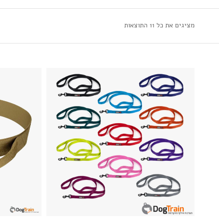
מציגים את כל ⁦11⁩ התוצאות