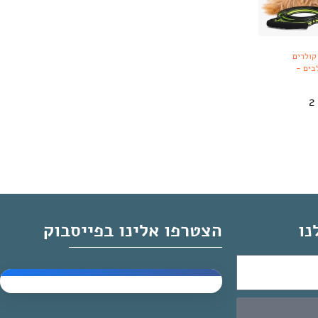
קולרים
בים -
רצועה + קולר מגנטי לכלבים ב 2
נו
הצטרפו אלינו בפייסבוק