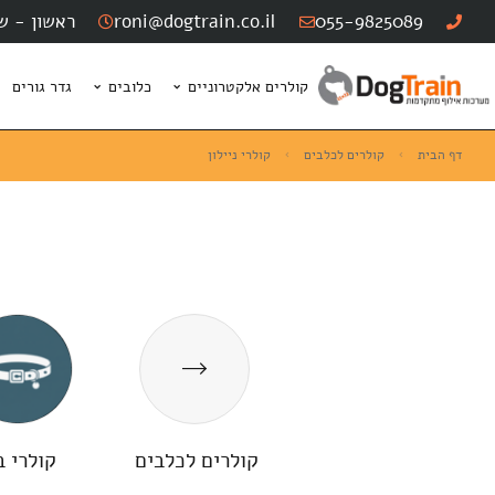
לתוכן
055-9825089
roni@dogtrain.co.il
ראשון - שישי: :00
קולרים אלקטרוניים
כלובים
גדר גורים
דף הבית
קולרים לכלבים
קולרי ניילון
קולרים לכלבים
קולרי ב