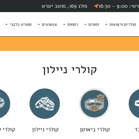
9 - 18:30
פולג 169, מושב ישרש
קולרים ורצועות
זממים
רתמות
צעצועים
ספורט כלבני
קולרי ניילון
ד
קולרי ביאוטן
קולרי ניילון
קולרי ע