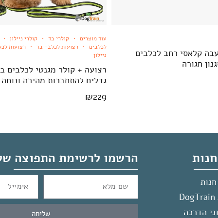
עוד מוצרים
קולרי בד
קולרי ניילון
לכלבים
רצועות לכלב- בד
רצועות לכל
 עבה קלאסי רחב לכלבים
ניילון
נון חגורה
גדלים להתחברות מהירה ונוחה
₪
229
נות
הרשמו לרשימת התפוצה של
חנות
D
ני הדרכה
שליחה