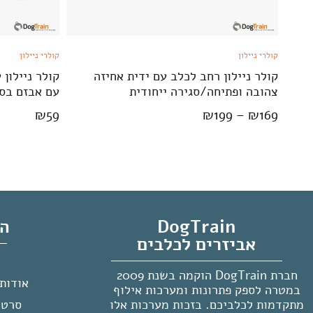
קולרי ניילון
קולרי ניילון
קולר ניילון רחב לכלב עם ידית אחיזה
קולר ניילון
צהובה ופתיחה/סגירה ייחודית
עם אבזם בסג
₪
59
₪
199
–
₪
169
DogTrain
הח
אביזרים לכלבים
חברת DogTrain הוקמה בשנת 2009
אודות ogTrain
במטרה לספק פתרונות ומערכות אילוף
מתקדמות לכלביכם. בזכות מערכות אלו
סרטו