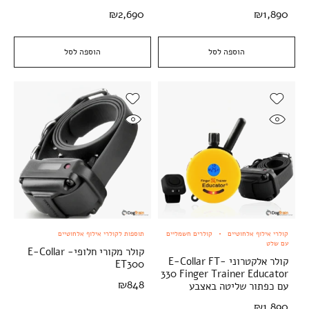
₪
2,690
₪
1,890
הוספה לסל
הוספה לסל
קולרי אילוף אלחוטיים
קולרים חשמליים
תוספות לקולרי אילוף אלחוטיים
עם שלט
קולר מקורי חלופי- E-Collar
קולר אלקטרוני E-Collar FT-
ET300
330 Finger Trainer Educator
₪
848
עם כפתור שליטה באצבע
₪
1,890