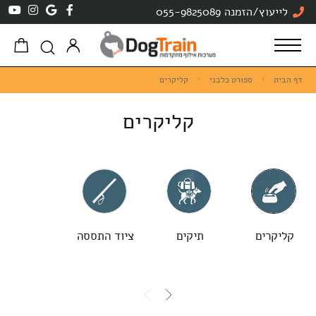
לייעוץ/הזמנה 055-9825089
דף הבית
ספורט כלבני
קליקרים
קליקרים
קליקרים
תיקים
ציוד התססה