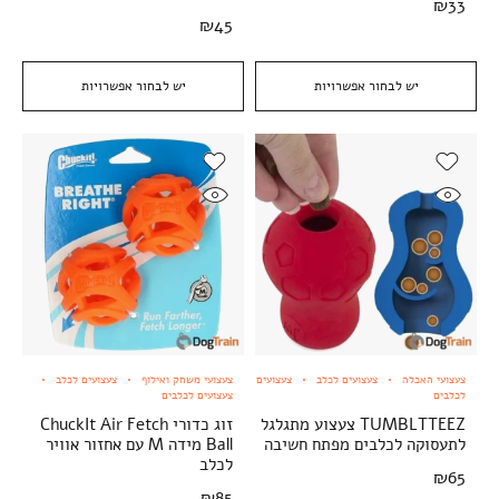
₪
33
₪
45
יש לבחור אפשרויות
יש לבחור אפשרויות
צעצועי האכלה
צעצועים לכלב
צעצועים
צעצועי משחק ואילוף
צעצועים לכלב
לכלבים
צעצועים לכלבים
TUMBLTTEEZ צעצוע מתגלגל
זוג כדורי ChuckIt Air Fetch
לתעסוקה לכלבים מפתח חשיבה
Ball מידה M עם אחזור אוויר
לכלב
₪
65
₪
85