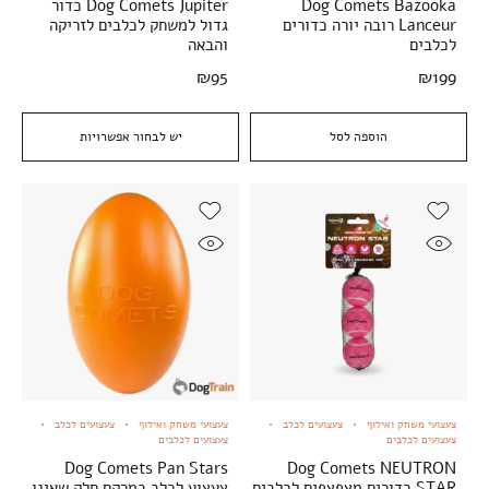
Dog Comets Bazooka
Dog Comets Jupiter כדור
Lanceur רובה יורה כדורים
גדול למשחק לכלבים לזריקה
לכלבים
והבאה
₪
95
₪
199
הוספה לסל
יש לבחור אפשרויות
צעצועי משחק ואילוף
צעצועים לכלב
צעצועי משחק ואילוף
צעצועים לכלב
צעצועים לכלבים
צעצועים לכלבים
Dog Comets Pan Stars
Dog Comets NEUTRON
STAR כדורים מצפצפים לכלבים
צעצוע לכלב במרקם חלק שאינו