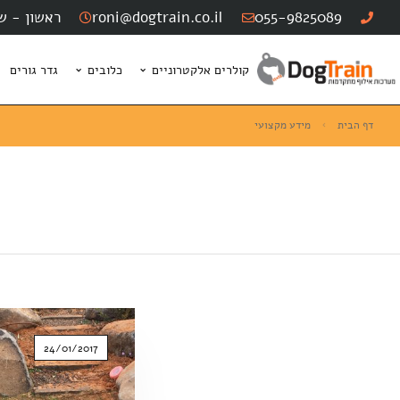
055-9825089
roni@dogtrain.co.il
ראשון - שישי: :00
קולרים אלקטרוניים
כלובים
גדר גורים
דף הבית
מידע מקצועי
24/01/2017