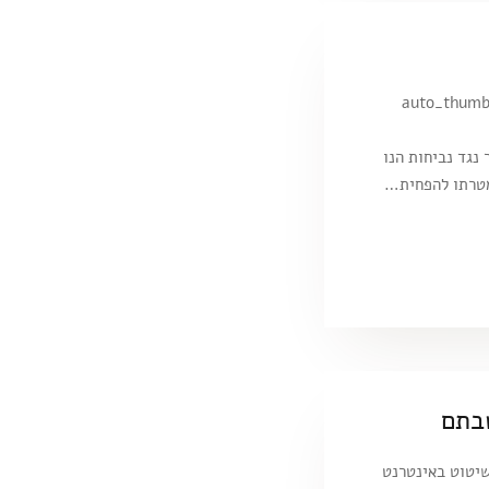
[auto_thumb
content/uploads/2015/10/R10.2.j] קולר נגד נביחות הנו
מטרתו להפחית…
בתם
שיטוט באינטרנט