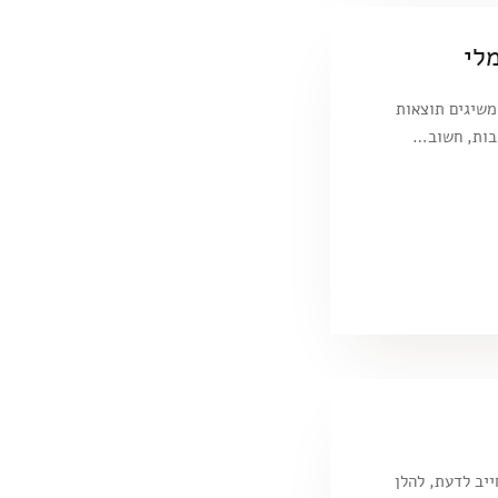
לי
משיגים תוצאות
ובות, חשוב…
יב לדעת, להלן